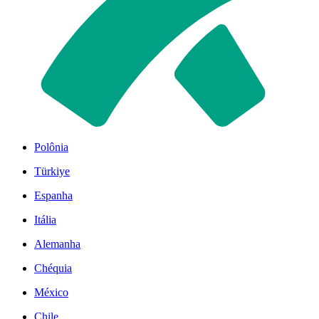
Polônia
Türkiye
Espanha
Itália
Alemanha
Chéquia
México
Chile