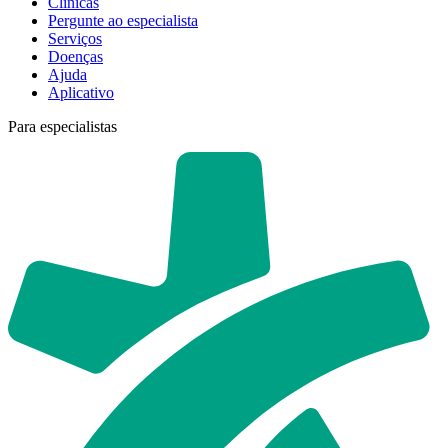
Clínicas
Pergunte ao especialista
Serviços
Doenças
Ajuda
Aplicativo
Para especialistas