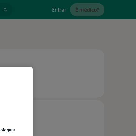
Entrar
É médico?
nologias
s