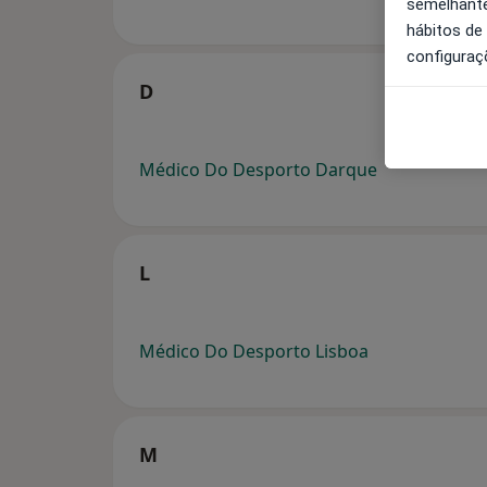
semelhante
hábitos de
configuraç
D
Médico Do Desporto Darque
L
Médico Do Desporto Lisboa
M