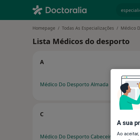
especiali
Homepage
Todas As Especializações
Médico D
Lista Médicos do desporto
A
Médico Do Desporto Almada
C
A sua p
Ao aceitar,
Médico Do Desporto Cabeceiras de Basto