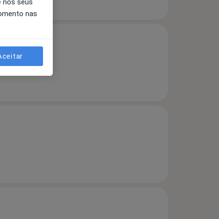
e nos seus
momento nas
Aceitar