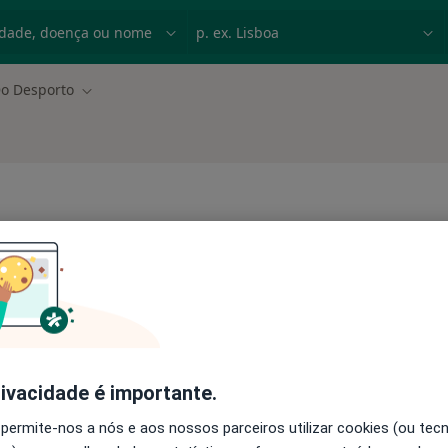
dade, doença ou nome
p. ex. Lisboa
o Desporto
Mudar de cidade
Médico Do Desporto Aveiro
rivacidade é importante.
 permite-nos a nós e aos nossos parceiros utilizar cookies (ou tec
Médico Do Desporto Cascai