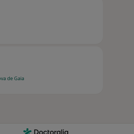
va de Gaia
Contacto
Doctoralia - Homepage