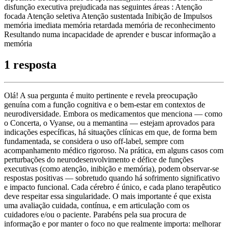
disfunção executiva prejudicada nas seguintes áreas : Atenção
focada Atenção seletiva Atenção sustentada Inibição de Impulsos
memória imediata memória retardada memória de reconhecimento
Resultando numa incapacidade de aprender e buscar informação a
memória
1 resposta
Olá! A sua pergunta é muito pertinente e revela preocupação
genuína com a função cognitiva e o bem-estar em contextos de
neurodiversidade. Embora os medicamentos que menciona — como
o Concerta, o Vyanse, ou a memantina — estejam aprovados para
indicações específicas, há situações clínicas em que, de forma bem
fundamentada, se considera o uso off-label, sempre com
acompanhamento médico rigoroso. Na prática, em alguns casos com
perturbações do neurodesenvolvimento e défice de funções
executivas (como atenção, inibição e memória), podem observar-se
respostas positivas — sobretudo quando há sofrimento significativo
e impacto funcional. Cada cérebro é único, e cada plano terapêutico
deve respeitar essa singularidade. O mais importante é que exista
uma avaliação cuidada, contínua, e em articulação com os
cuidadores e/ou o paciente. Parabéns pela sua procura de
informação e por manter o foco no que realmente importa: melhorar