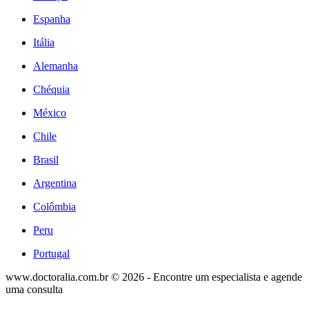
Espanha
Itália
Alemanha
Chéquia
México
Chile
Brasil
Argentina
Colômbia
Peru
Portugal
www.doctoralia.com.br © 2026 - Encontre um especialista e agende
uma consulta