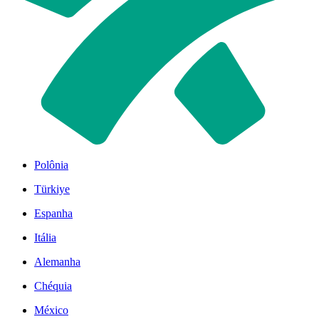
Polônia
Türkiye
Espanha
Itália
Alemanha
Chéquia
México