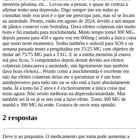
memória péssima, etc... Levou-me a pensar, e quase de certeza a
afirmar tenho uma depressão. Digo sempre isto em todas as
consultas onde vou pois é o que me preocupa pais, mas só se focam
na ansiedade. Pronto, então em agosto de 2024, devido a um ataque
de pânico comecei com Sertralina. Dava efeitos colaterais não muito
bons e fui mudado para moclobemida. Muito tempo tomei 300 MG,
depois passou para 450 e agora vou em 600mg ( sendo a única coisa
que tomo neste momento). Tenho também o sedoxil para SOS e na
semana passada tentei a pregabalina em 25/25 MG com objetivo de
titular até 75/75 MG para a TAG. E se a minha memória já estava
má pior ficou. 5 comprimidos depois desisti devido aos efeitos
colaterais (máscarava a ansiedade, sim ligeiramente mas também
dava bons efeitos)... Pronto como a moclobemida é excelente em
não dar efeitos colaterais deixa me a questionar se é um bom
antidepressivo para tudo isto ou se não está a fazer absolutamente
nada. Já a tomo há 2 anos e é exclusivamente a única coisa que
tomo agora. Não vendo melhoras na depressão/ansiedade. Mas
também sei lá eu já se isto está a fazer efeito. Tomo 300 MG de
manhã e 300 MG há noite. Gostava de ouvir uma opinião.
2 respostas
Deve ir ao psiquiatra. O medicamento que toma pode aumentar a