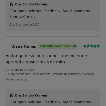
Dra. Sandra Correia
Obrigada pelo seu Feedback. Atenciosamente
Sandra Correia
5 de fevereiro de 2026
Diana Nunes
Consulta verificada
D
Ao longo deste ano conheci-me melhor e
aprendi a gostar mais de mim.
31 de janeiro de 2026
•
Holysticamentes - Mem Martins
•
Retorno de consultas Psicologia
•
na opinião do utilizador Diana Nunes
Denunciar abuso
Dra. Sandra Correia
Obrigada pelo seu Feedback. Atenciosamente