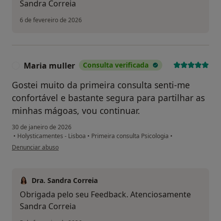
Sandra Correia
6 de fevereiro de 2026
Maria muller
Consulta verificada
M
Gostei muito da primeira consulta senti-me
confortável e bastante segura para partilhar as
minhas mágoas, vou continuar.
30 de janeiro de 2026
•
Holysticamentes - Lisboa
•
Primeira consulta Psicologia
•
na opinião do utilizador Maria muller
Denunciar abuso
Dra. Sandra Correia
Obrigada pelo seu Feedback. Atenciosamente
Sandra Correia