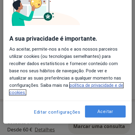
Temos Psicologia Online Individual, Tabagismo,
Emagrecimento e Mindfulness para Grupos
Online. Por favor envie mensagem através da
Ler mais
Doctoralia ou entre em contacto connosco pelo
26/02/2026
Whatsapp +
A sua privacidade é importante.
Ao aceitar, permite-nos a nós e aos nossos parceiros
utilizar cookies (ou tecnologias semelhantes) para
recolher dados estatísticos e fornecer conteúdo com
base nos seus hábitos de navegação. Pode ver e
atualizar as suas preferências a qualquer momento nas
configurações. Saiba mais na
política de privacidade e de
cookies.
Serviços e preços
Aceitar
Editar configurações
Consulta online
Marcar uma consulta
Desde 60 €
Detalhes