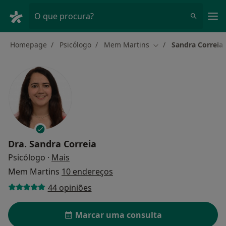
Men
O que procura?
Homepage
Psicólogo
Mem Martins
Sandra Correia
Mudar de cidade
Dra.
Sandra Correia
sobre as especializações
Psicólogo
·
Mais
Mem Martins
10 endereços
44 opiniões
Marcar uma consulta