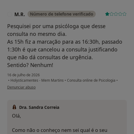
M.R.
Número de telefone verificado
M
Pesquisei por uma psicóloga que desse
consulta no mesmo dia.
As 15h fiz a marcação para as 16:30h, passado
1:30h é que cancelou a consulta justificando
que não dá consultas de urgência.
Sentido? Nenhum!
16 de julho de 2026
•
Holysticamentes - Mem Martins
•
Consulta online de Psicologia
•
na opinião do utilizador M.R.
Denunciar abuso
Dra. Sandra Correia
Olá,
Como não o conheço nem sei qual é o seu