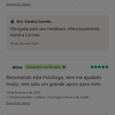
na opinião do utilizador Liz
Denunciar abuso
Dra. Sandra Correia
Obrigada pelo seu Feedback. Atenciosamente
Sandra Correia
30 de julho de 2026
Alice
Consulta verificada
A
Recomendo esta Psicóloga, tem-me ajudado
muito, tem sido um grande apoio para mim.
14 de fevereiro de 2026
•
Holysticamentes - Lisboa
•
Psicologia Clínica e da Saúde
•
na opinião do utilizador Alice
Denunciar abuso