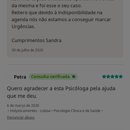
da mesma e foi esse o seu caso.
Reitero que devido à indisponibilidade na
agenda nós não estamos a conseguir marcar
Urgências.
Cumprimentos Sandra
30 de julho de 2026
Petra
Consulta verificada
P
Quero agradecer a esta Psicóloga pela ajuda
que me deu.
6 de março de 2026
•
Holysticamentes - Lisboa
•
Psicologia Clínica e da Saúde
•
na opinião do utilizador Petra
Denunciar abuso