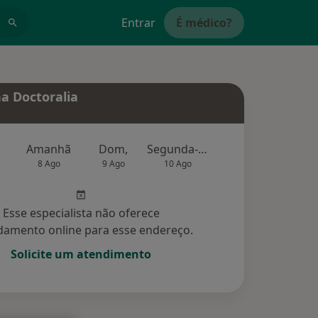
Entrar
É médico?
a Doctoralia
Amanhã
Dom,
Segunda-feira
Ter,
Qu
8 Ago
9 Ago
10 Ago
11 Ago
12 Ag
Esse especialista não oferece
amento online para esse endereço.
Solicite um atendimento