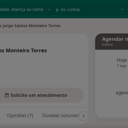
dade, doença ou nome
p. ex. Lisboa
o Jorge Santos Monteiro Torres
cidade
Agendar n
Inativo
os Monteiro Torres
bre as especializações
Hoje
7 Ago
agend
Solicite um atendimento
Opiniões (7)
Dúvidas solucionadas (1)