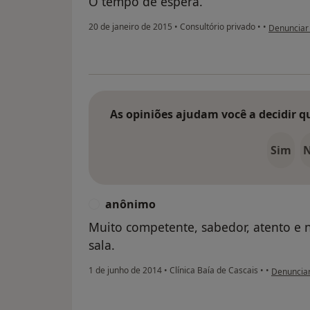
O tempo de espera.
na opinião 
20 de janeiro de 2015
•
Consultório privado
•
•
Denunciar
As opiniões ajudam você a decidir q
Sim
anônimo
A
Muito competente, sabedor, atento e 
sala.
na opinião
1 de junho de 2014
•
Clínica Baía de Cascais
•
•
Denuncia