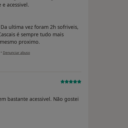
 e acessivel.
Da ultima vez foram 2h sofriveis,
 Cascais é sempre tudo mais
a mesmo proximo.
na opinião do utilizador Conta eliminada
•
Denunciar abuso
em bastante acessivel. Não gostei