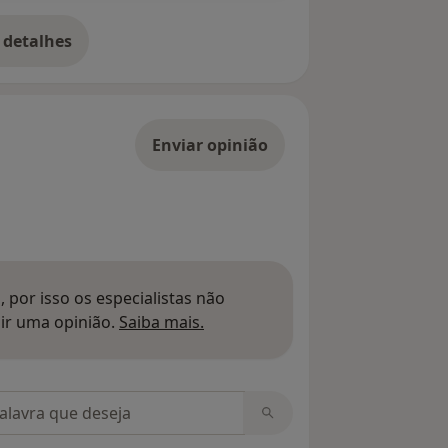
 detalhes
bre o endereço
Enviar opinião
 por isso os especialistas não
Saber mais sobre pareceres
ir uma opinião.
Saiba mais.
m opiniões