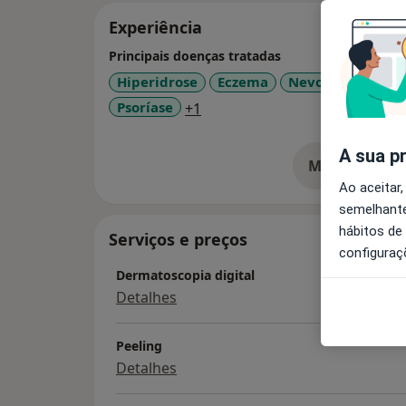
Experiência
Principais doenças tratadas
Hiperidrose
Eczema
Nevos E Melano
a11y_sr_more_diseases
Psoríase
+1
A sua p
Mostrar mais
so
Ao aceitar,
semelhante
hábitos de
Serviços e preços
configuraç
Dermatoscopia digital
Detalhes
Peeling
Detalhes