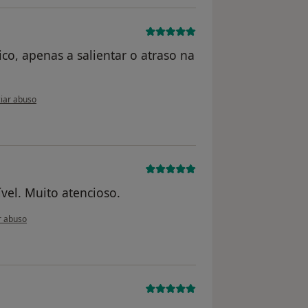
ico, apenas a salientar o atraso na
ião do utilizador paciente anônimo
iar abuso
vel. Muito atencioso.
 do utilizador usuário
r abuso