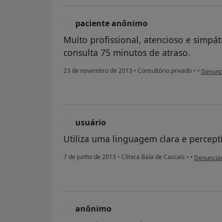
paciente anônimo
P
Muito profissional, atencioso e simpát
consulta 75 minutos de atraso.
na opin
23 de novembro de 2013
•
Consultório privado
•
•
Denunc
usuário
U
Utiliza uma linguagem clara e perceptí
na opinião
7 de junho de 2013
•
Clínica Baía de Cascais
•
•
Denuncia
anônimo
A