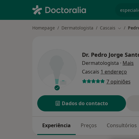
especiali
Homepage
Dermatologista
Cascais
Pedr
Mudar de 
Dr.
Pedro Jorge Sant
so
Dermatologista
·
Mais
Cascais
1 endereço
7 opiniões
Dados do contacto
Experiência
Preços
Consultórios