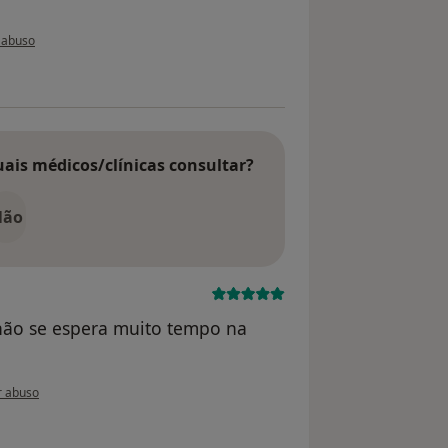
do utilizador usuário
 abuso
uais médicos/clínicas consultar?
Não
não se espera muito tempo na
 do utilizador anônimo
r abuso