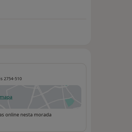
is
2754-510
 mapa
re num novo separador
rvas online nesta morada