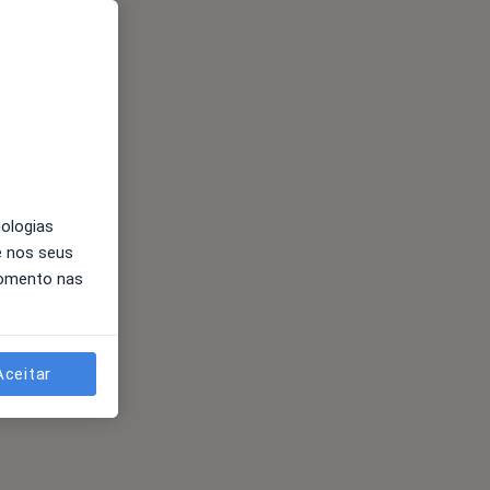
nologias
e nos seus
momento nas
Aceitar