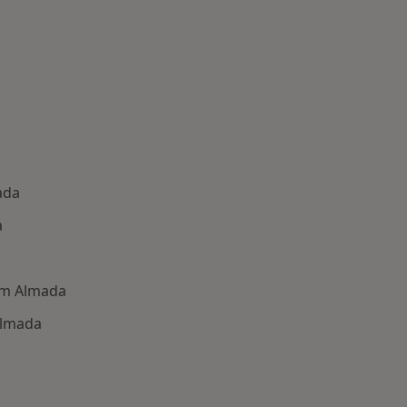
ada
a
em Almada
Almada
oenças mais tratadas