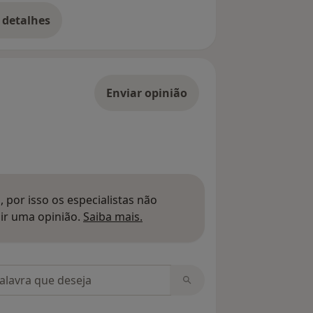
 detalhes
bre o endereço
Enviar opinião
 por isso os especialistas não
Saber mais sobre pareceres
ir uma opinião.
Saiba mais.
m opiniões