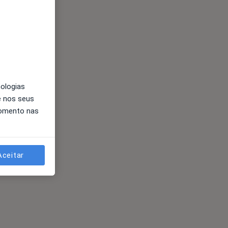
nologias
e nos seus
momento nas
Aceitar