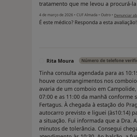
tratamento que me levou a procurá-la
na opinião do
4 de março de 2026
•
CUF Almada
•
Outro
•
Denunciar a
É este médico? Responda a esta avaliação
Rita Moura
Número de telefone verif
R
Tinha consulta agendada para as 10:1
houve constrangimentos nos comboio
avaria de um comboio em Campolide, 
07:00 e as 11:00 da manhã conforme se
Fertagus. À chegada à estação do Prag
autocarro previsto e liguei (às10:14) p
a situação. Fui informada que a Dra. 
minutos de tolerância. Consegui cheg
atendimento às 10:30. Ao balcão, a fu