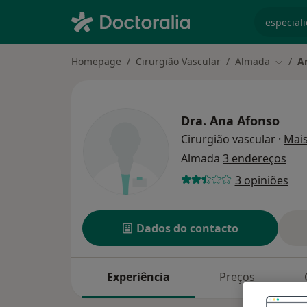
especiali
Homepage
Cirurgião Vascular
Almada
A
Mudar 
Dra.
Ana Afonso
Cirurgião vascular
·
Mai
Almada
3 endereços
3 opiniões
Dados do contacto
Experiência
Preços