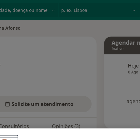
dade, doença ou nome
p. ex. Lisboa
na Afonso
de cidade
Agendar n
Inativo
sobre as especializações
s
Hoje
8 Ago
agend
Solicite um atendimento
Consultórios
Opiniões (3)