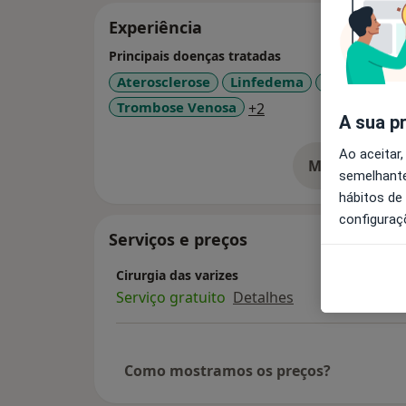
Experiência
Principais doenças tratadas
Aterosclerose
Linfedema
Síndrome Pó
a11y_sr_more_disea
Trombose Venosa
+2
A sua p
Ao aceitar,
Mostrar mais
so
semelhante
hábitos de
configuraç
Serviços e preços
Cirurgia das varizes
Serviço gratuito
Detalhes
Como mostramos os preços?