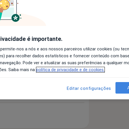
s-Flebítica
Telangiectasia
ses
rivacidade é importante.
 permite-nos a nós e aos nossos parceiros utilizar cookies (ou tec
 detalhes
bre a experiência
s) para recolher dados estatísticos e fornecer conteúdo com bas
 navegação. Pode ver e atualizar as suas preferências a qualquer 
ões. Saiba mais na
política de privacidade e de cookies.
Editar configurações