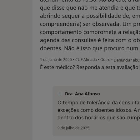
que disse que não me atendia e que te
abrindo sequer a possibilidade de, e
compreenderia) ser observada. Um pro
comportamento compromete a relação
agenda das consultas é feita com o o
doentes. Não é isso que procuro num 
na opinião do u
1 de julho de 2025
•
CUF Almada
•
Outro
•
Denunciar abu
É este médico? Responda a esta avaliação
Dra. Ana Afonso
O tempo de tolerância da consulta
exceções como doentes idosos. A m
dentro dos horários que são cumpr
9 de julho de 2025