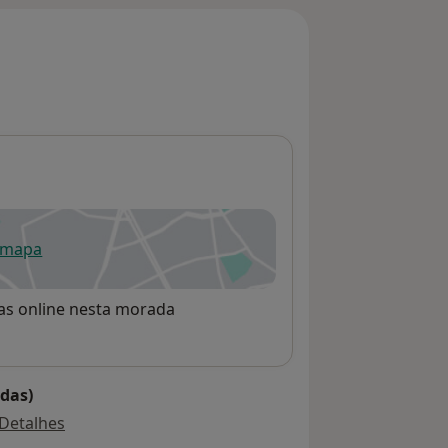
 mapa
re num novo separador
rvas online nesta morada
das)
Detalhes