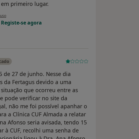
 em primeiro lugar.
 utilizador FM
buso
!
Registe-se agora
icado
5 de 27 de junho. Nesse dia
s da Fertagus devido a uma
situação que ocorreu entre as
 pode verificar no site da
al, não me foi possível apanhar o
ara a Clínica CUF Almada a relatar
Ana Afonso seria avisada, tendo 15
ar à CUF, recolhi uma senha de
ncionária ligou à Dra. Ana Afonso