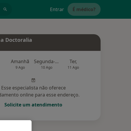
Entrar
É médico?
a Doctoralia
Amanhã
Segunda-feira
Ter,
Qua
Qui,
9 Ago
10 Ago
11 Ago
12 Ago
13 Ag
Esse especialista não oferece
amento online para esse endereço.
Solicite um atendimento